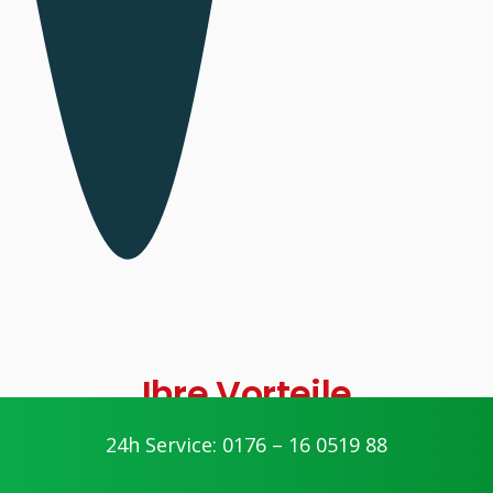
Ihre Vorteile
24h Service: 0176 – 16 0519 88
geschultes Personal