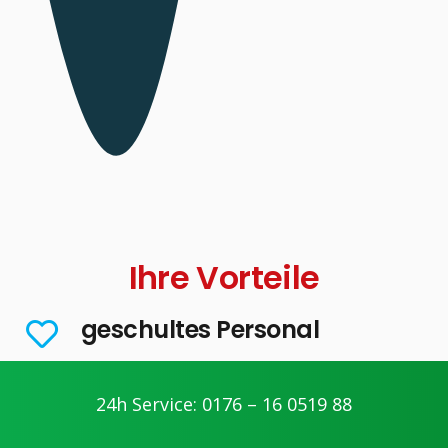
Ihre Vorteile
geschultes Personal
Unsere Handwerker werden geschult und
nehmen regelmäßig an Weiterbildungen teil.
24h Service: 0176 – 16 0519 88
kompetente Arbeitsweise