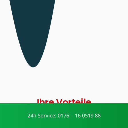
Ihre Vorteile
24h Service: 0176 – 16 0519 88
geschultes Personal