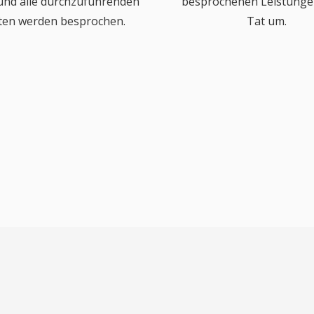
 und alle durchzuführenden
besprochenen Leistungen
ten werden besprochen.
Tat um.