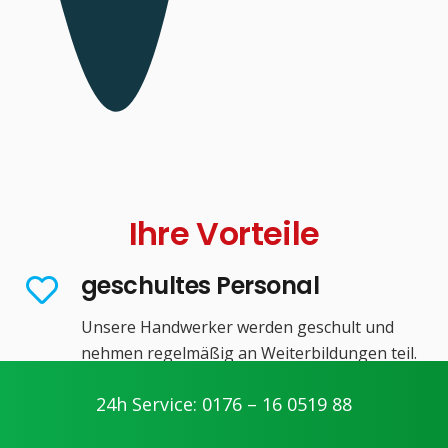
Ihre Vorteile
geschultes Personal
Unsere Handwerker werden geschult und
nehmen regelmäßig an Weiterbildungen teil.
kompetente Arbeitsweise
24h Service: 0176 – 16 0519 88
Wir arbeiten fair und transparent. Unsere