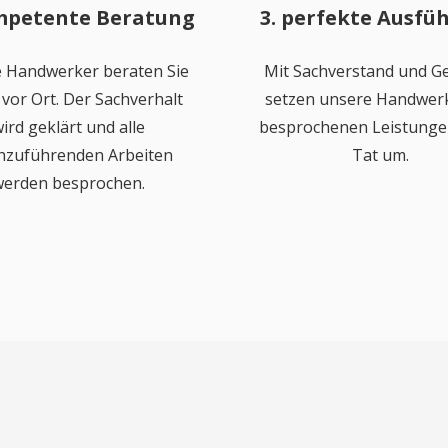
mpetente Beratung
3. perfekte Ausfü
 Handwerker beraten Sie
Mit Sachverstand und Ge
vor Ort. Der Sachverhalt
setzen unsere Handwerk
ird geklärt und alle
besprochenen Leistungen
hzuführenden Arbeiten
Tat um.
erden besprochen.